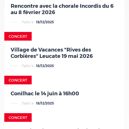
Rencontre avec la chorale Incordis du 6
au 8 février 2026
Publié le
18/12/2025
v
CONCERT
Village de Vacances "Rives des
Corbières" Leucate 19 mai 2026
Publié le
18/12/2025
v
CONCERT
Conilhac le 14 juin à 16h00
Publié le
18/12/2025
v
CONCERT