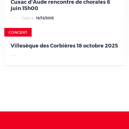
Cuxac d'Aude rencontre de chorales 6
juin 15h00
Publié le
18/12/2025
v
CONCERT
Villesèque des Corbières 18 octobre 2025