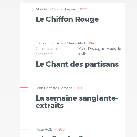
M Vidalin / Michel Fugain
1977
Le Chiffon Rouge
J Kessel - M Druon / Anna Marl
1943
Chanté dans le
"Voix d'Espagne, Voies de
spectacle
l'Exil"
Le Chant des partisans
Jean Baptiste Clement
1871
La semaine sanglante-
extraits
Rosa HOLT
1935