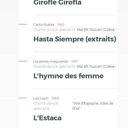
Girofle Girofla
Carlos Puebla
1965
Chanté dans le spectacle
Mai 68, Tous en (G)rêve !
Hasta Siempre (extraits)
Les petites marguerites
1971
Chanté dans le spectacle
Mai 68, Tous en (G)rêve !
L'hymne des femme
Luis Llach
1968
Chanté dans le
"Voix d'Espagne, Voies de
spectacle
l'Exil"
L'Estaca