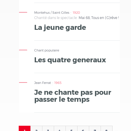
Montehus / Saint Gilles
1920
Chanté dans le spectacle
Mai 68, Tous en (G)rêve !
La jeune garde
Chant populaire
Les quatre generaux
Jean Ferrat
1965
Je ne chante pas pour
passer le temps
Pages
…
1
2
3
4
5
6
7
8